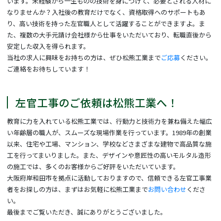
います。未経験から一生ものの技術を身につけて、必要とされる人材に
なりませんか？入社後の教育だけでなく、資格取得へのサポートもあ
り、高い技術を持った左官職人として活躍することができますよ。ま
た、複数の大手元請け会社様から仕事をいただいており、転職直後から
安定した収入を得られます。
当社の求人に興味をお持ちの方は、ぜひ松熊工業まで
ご応募
ください。
ご連絡をお待ちしています！
左官工事のご依頼は松熊工業へ！
教育に力を入れている松熊工業では、行動力と技術力を兼ね備えた幅広
い年齢層の職人が、スムーズな現場作業を行っています。1989年の創業
以来、住宅や工場、マンション、学校などさまざまな建物で高品質な施
工を行ってまいりました。また、デザインや意匠性の高いモルタル造形
の施工では、多くのお客様からご好評をいただいています。
大阪府岸和田市を拠点に活動しておりますので、信頼できる左官工事業
者をお探しの方は、まずはお気軽に松熊工業まで
お問い合わせ
くださ
い。
最後までご覧いただき、誠にありがとうございました。