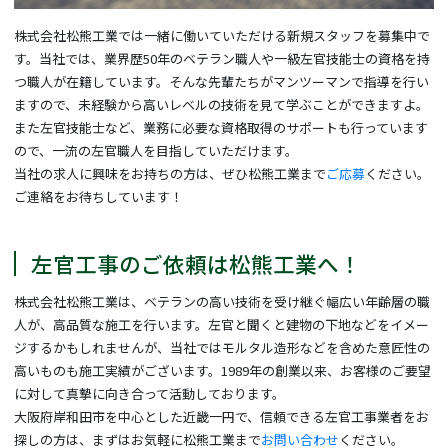
株式会社松熊工業では一緒に働いていただける新規スタッフを募集中で
す。当社では、業界歴50年のベテラン職人や一級左官技能士の資格を持
つ職人が在籍しています。そんな先輩たちがマンツーマンで指導を行い
ますので、未経験から高いレベルの技術を見て学ぶことができますよ。
また左官技能士など、業務に必要な資格取得のサポートも行っています
ので、一流の左官職人を目指していただけます。
当社の求人に興味をお持ちの方は、ぜひ松熊工業まで
ご応募
ください。
ご連絡をお待ちしています！
左官工事のご依頼は松熊工業へ！
株式会社松熊工業は、ベテランの高い技術を受け継ぐ幅広い年齢層の職
人が、高品質な施工を行います。左官と聞くと建物の下地などをイメー
ジするかもしれませんが、当社ではモルタル造形などを含めた意匠性の
高いものも施工実績がございます。1989年の創業以来、お客様のご要望
に対して真摯に向き合って活動しております。
大阪府岸和田市を中心とした近畿一円で、信頼できる左官工事業者をお
探しの方は、まずはお気軽に松熊工業まで
お問い合わせ
ください。